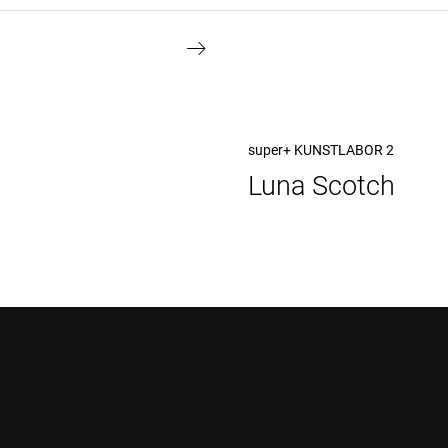
Nächster
super+ KUNSTLABOR 2
Luna Scotch
Beitrag