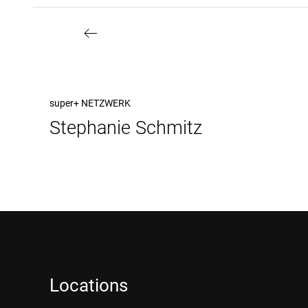
Beitragsnavigation
Vorheriger
super+ NETZWERK
Stephanie Schmitz
Beitrag
Locations