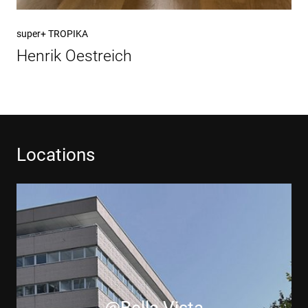
Nächster
super+ TROPIKA
Beitrag
Henrik Oestreich
Locations
@Bella Vista