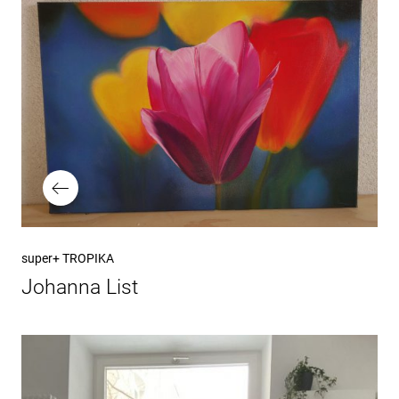
Vorheriger
super+ TROPIKA
Beitrag
Johanna List