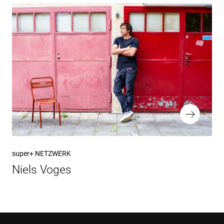
Nächster
super+ NETZWERK
Beitrag
Niels Voges