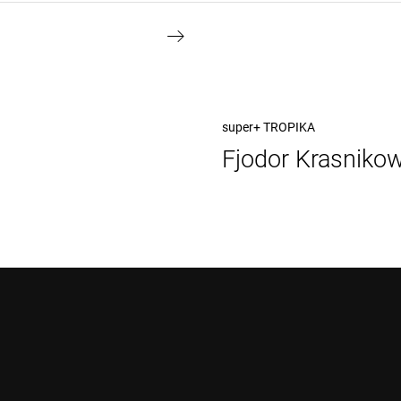
Nächster
super+ TROPIKA
Fjodor Krasniko
Beitrag