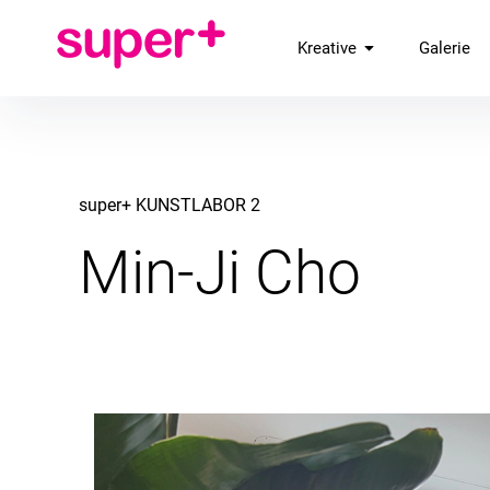
Inhalte
überspringen
super+ ATELIERS
Kreative
Galerie
super+ KUNSTLABOR 2
Min-Ji Cho