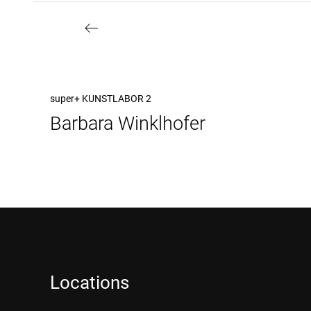
Beitragsnavigation
Vorheriger
super+ KUNSTLABOR 2
Barbara Winklhofer
Beitrag
Locations