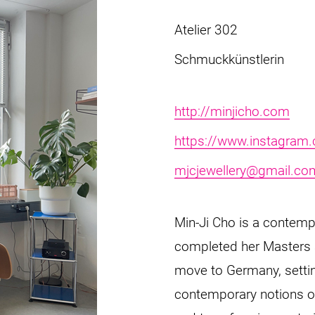
Atelier 302
Schmuckkünstlerin
http://minjicho.com
https://www.instagram.
mjcjewellery@gmail.co
Min-Ji Cho is a contempo
completed her Masters a
move to Germany, settin
contemporary notions of