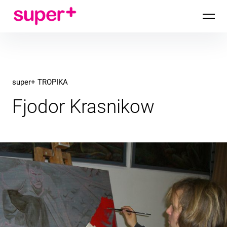
Inhalte
super+ ATELIERS
überspringen
super+ TROPIKA
Fjodor Krasnikow