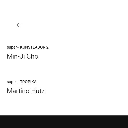
Beitragsnavigation
Vorheriger
super+ KUNSTLABOR 2
Beitrag
Min-Ji Cho
Nächster
super+ TROPIKA
Beitrag
Martino Hutz