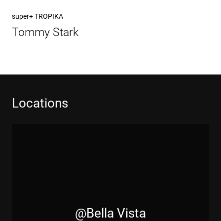
Nächster
super+ TROPIKA
Beitrag
Tommy Stark
Locations
@Bella Vista